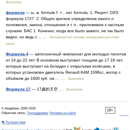
Википедия
формула
— ы, ж. formule f. < , лат. formula. 1. Рецепт. СИЗ:
формула 1727. 2. Общее краткое определение какого л.
положения, закона, отношения и т. п., приложимое к частным
случаям. БАС 1. Конечно, когда все было зажато, не так было
видно, но ведь с… …
Исторический словарь галлицизмов русского
языка
Формула-4
— автогоночный чемпионат для молодых пилотов
от 14 до 22 лет. В основном выступают гонщики до 17 18 лет,
которые выступают на болидах с открытыми колёсами, в
которых установлен двигатель Renault K4M 1598cc, мотор с
объёмом до 1600 куб. см.… …
Википедия
Формула 17
— 17歲的天空 …
Википедия
© Академик, 2000-2026
18+
Обратная связь:
Техподдержка
,
Реклама на сайте
👣 Путешествия