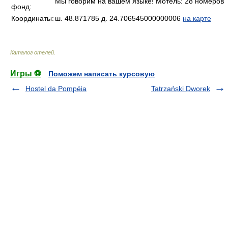
Мы говорим на вашем языке! Мотель: 28 номеров
фонд:
Координаты:
ш. 48.871785 д. 24.706545000000006
на карте
Каталог отелей
.
Игры ⚽
Поможем написать курсовую
Hostel da Pompéia
Tatrzański Dworek