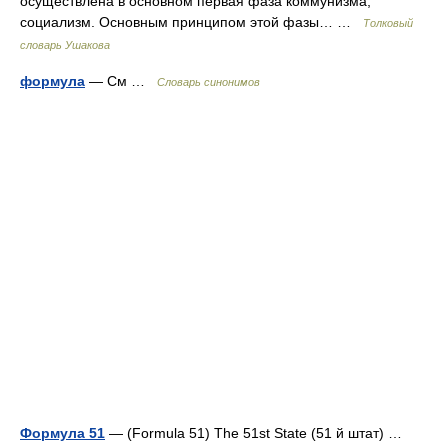
осуществлена в основном первая фаза коммунизма,
социализм. Основным принципом этой фазы… …
Толковый
словарь Ушакова
формула
— См …
Словарь синонимов
Формула 51
— (Formula 51) The 51st State (51 й штат) …